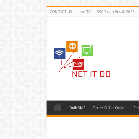
CONTACT US
Live TV
SSC Exam Result 2026
Bulk SMS
Order Offer Online
Si