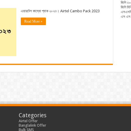
জিপি ৩০
জিপি মি
এয়ারটেল কাম্বো প্যাক ২০২৩। Airtel Cambo Pack 2023
এসএসসি
এস এস স
Read More »
Categories
Airtel Offer
Banglalink Offer
Bulk SMS