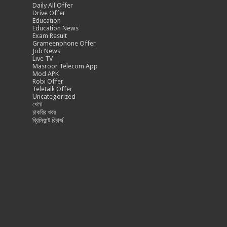
Daily All Offer
Drive Offer
Education
Education News
Exam Result
Grameenphone Offer
Job News
Live TV
Masroor Telecom App
Mod APK
Robi Offer
Teletalk Offer
Uncategorized
খেলা
চাকরির খবর
ব্রিলিয়ান্ট রিচার্জ