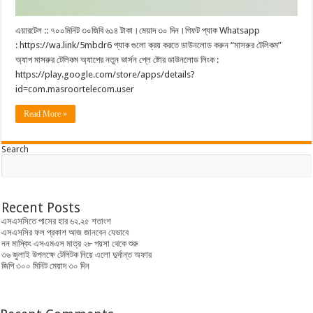
এয়ারটেল :: ৭০০মিনিট ৩০জিবি ৬১৪ টাকা।মেয়াদ ৩০ দিন।গিফট প্যাক Whatsapp
: https://wa.link/5mbdr6 প্যাক গুলো ক্রয় করতে ডাউনলোড করুন “মাসরুর টেলিকম”
অ্যাপ মাসরুর টেলিকম অ্যাপের নতুন ভার্সন প্লে ষ্টোর ডাউনলোড লিংক :
https://play.google.com/store/apps/details?
id=com.masroortelecom.user
Read More »
Search
Recent Posts
এসএসসিতে পাসের হার ৬২.২৫ শতাংশ
এসএসসির ফল প্রকাশ আজ জানবেন যেভাবে
নন মাস্কিং এসএমএস মাত্র ২৮ পয়সা থেকে শুরু
৩৬ জুলাই উপলক্ষে টেলিটক নিয়ে এলো দুর্দান্ত অফার
জিপি ৩০০ মিনিট মেয়াদ ৩০ দিন