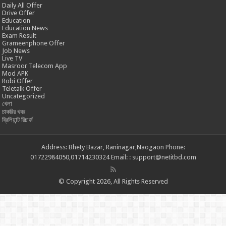
Daily All Offer
Drive Offer
Education
Education News
Exam Result
Grameenphone Offer
Job News
Live TV
Masroor Telecom App
Mod APK
Robi Offer
Teletalk Offer
Uncategorized
খেলা
চাকরির খবর
ব্রিলিয়ান্ট রিচার্জ
Address: Bhety Bazar, Raninagar,Naogaon Phone:
01722984050,01714230324 Email: : support@netitbd.com
© Copyright 2026, All Rights Reserved