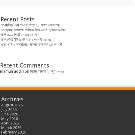
Recent Posts
নন মাস্কিং এসএমএস মাত্র ২৮ পয়সা থেকে শুরু
৩৬ জুলাই উপলক্ষে টেলিটক নিয়ে এলো দুর্দান্ত অফার
জিপি ৩০০ মিনিট মেয়াদ ৩০ দিন
জিপি মিনিট ইন্টারনেট অফার আগস্ট ২০২৬
এসএসসি ও সমমানের পরীক্ষার ফলাফল ১০ আগস্ট
Recent Comments
mamun uddin
on
সিমের অফার ২২ জুন ২০২২
Archives
August 2026
July 2026
June 2026
May 2026
April 2026
March 2026
February 2026