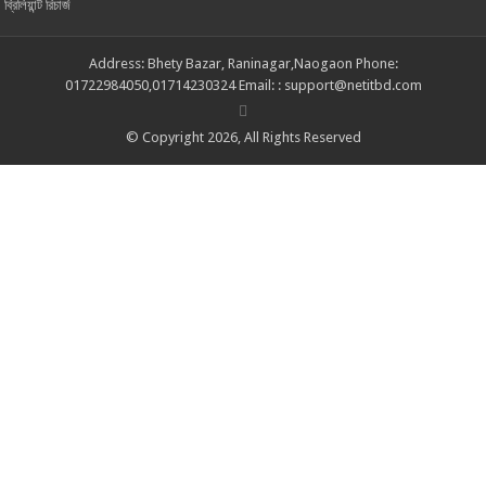
ব্রিলিয়ান্ট রিচার্জ
Address: Bhety Bazar, Raninagar,Naogaon Phone:
01722984050,01714230324 Email: : support@netitbd.com
© Copyright 2026, All Rights Reserved