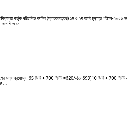
ালয় কর্তৃক পরিচালিত কামিল (স্নাতকোত্তর) ১ম ও ২য় বর্ষের চূড়ান্ত পরীক্ষা-২০২৩ শুরু হ
ায়ী আগামী ৩ মে …
রাদেশের জন্য প্রযোজ্য 65 জিবি + 700 মিনিট =620/-(রে 699)10 জিবি + 700 ম
িট …