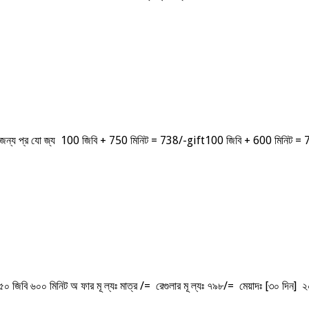
গের জন্য প্র যো জ্য 100 জিবি + 750 মিনিট = 738/-gift100 জিবি + 600 মিনিট
 জিবি ৬০০ মিনিট অ ফার মূ ল্যঃ মাত্র /= রেগুলার মূ ল্যঃ ৭৯৮/= মেয়াদঃ [৩০ দিন] ২