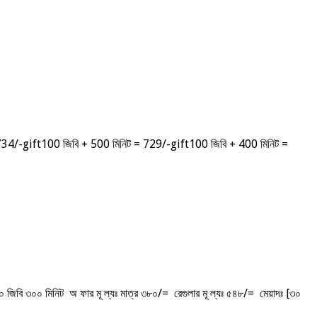
 = 734/-gift100 জিবি + 500 মিনিট = 729/-gift100 জিবি + 400 মিনিট =
০ জিবি ৩০০ মিনিট অ ফার মূ ল্যঃ মাত্র ৩৮০/= রেগুলার মূ ল্যঃ ৫৪৮/= মেয়াদঃ [৩০