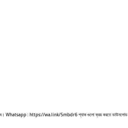
লাদেশ পাবে। Whatsapp : https://wa.link/5mbdr6 প্যাক গুলো ক্রয় করতে ডা