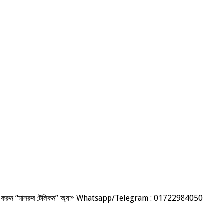
উনলোড করুন “মাসরুর টেলিকম” অ্যাপ Whatsapp/Telegram : 01722984050