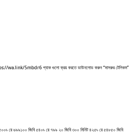
 https://wa.link/5mbdr6 প্যাক গুলো ক্রয় করতে ডাউনলোড করুন “মাসরুর টেলিকম”
ি ৫০০৳ রে ৬৯৯১০০ জিবি ৫৪০৳ রে ৭৯৯ ২০ জিবি ৩০০ মিনিট ৪২৫৳ রে ৫৪৮৫০ জিবি