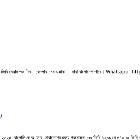
ট ১০০ জিবি মেয়াদ ৩০ দিন। রেগুলার ১০৯৯ টাকা । সারা বাংলাদেশ পাবে। Whatsapp :
0
ফার ২০২৫ বাংলালিংক অ-ফার সারাদেশের জন্য প্রযোজ্য ৩০ জিবি ৪২০৳ রে ৫৪৯৭০ জিব