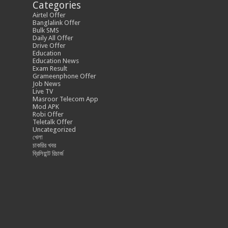
Categories
Airtel Offer
Banglalink Offer
Bulk SMS
Daily All Offer
Drive Offer
Education
Education News
Exam Result
Grameenphone Offer
Job News
Live TV
Masroor Telecom App
Mod APK
Robi Offer
Teletalk Offer
Uncategorized
খেলা
চাকরির খবর
ব্রিলিয়ান্ট রিচার্জ