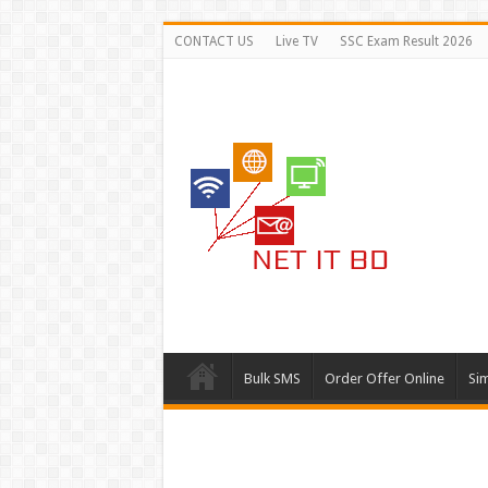
CONTACT US
Live TV
SSC Exam Result 2026
Bulk SMS
Order Offer Online
Si