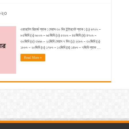
২০২৩
এয়ারটেল রিচার্জ প্যাক : মেয়াদ ৩০ দিন ইন্টারনেট প্যাক : (১) ৬৭০৳ –
৮৫জিবি (২) ৬০০৳ – ৬৫জিবি (৩) ৫৩০৳ – ৪৫জিবি (৪) ৪৭০৳ –
৩০জিবি (৫) ৩৯৯৳ – ২২জিবি মেয়াদ ৭ দিন (১) ২৩৮৳ – ৩০জিবি (২)
১৮৮৳ – ২০জিবি (৩) ১৭৮৳ – ১২জিবি (৪) ১৪৮৳ – ৭জিবি প্যাক …
Read More »