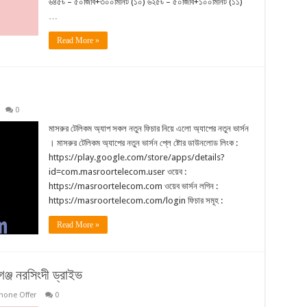
৬৪৫৳ – ৫০জিবি+৩০০মিনিট (১০) ৬২৫৳ – ৫০জিবি+১০০মিনিট (১১)
…
Read More »
0
মাসরুর টেলিকম অ্যাপ সকল নতুন ফিচার নিয়ে এলো অ্যাপের নতুন ভার্সন
। মাসরুর টেলিকম অ্যাপের নতুন ভার্সন প্লে ষ্টোর ডাউনলোড লিংক :
https://play.google.com/store/apps/details?
id=com.masroortelecom.user ওয়েব :
https://masroortelecom.com ওয়েব ভার্সন লগিন :
https://masroortelecom.com/login ফিচার সমূহ :
Read More »
ঞ্জ নরসিংদী ড্রাইভ
one Offer
0