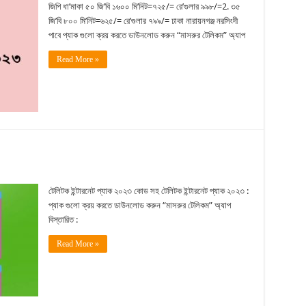
জিপি ধা’মাকা ৫০ জি’বি ১৬০০ মি’নিট=৭২৫/= রে’গুলার ৯৯৮/=2. ৩৫
জি’বি ৮০০ মি’নিট=৬২৫/= রে’গুলার ৭৯৯/= ঢাকা নারায়নগঞ্জ নরসিংদী
পাবে প্যাক গুলো ক্রয় করতে ডাউনলোড করুন “মাসরুর টেলিকম” অ্যাপ
Read More »
টেলিটক ইন্টারনেট প্যাক ২০২৩ কোড সহ টেলিটক ইন্টারনেট প্যাক ২০২৩ :
প্যাক গুলো ক্রয় করতে ডাউনলোড করুন “মাসরুর টেলিকম” অ্যাপ
বিস্তারিত :
Read More »