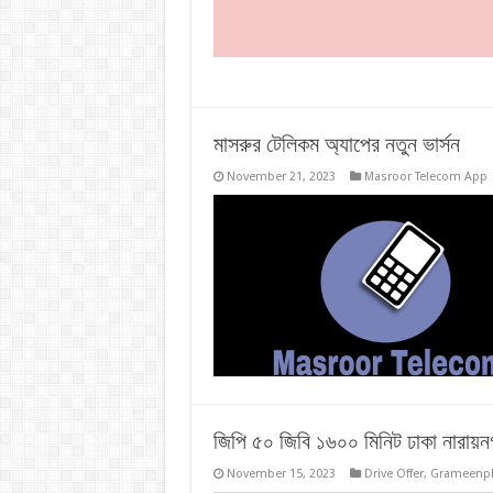
মাসরুর টেলিকম অ্যাপের নতুন ভার্সন
November 21, 2023
Masroor Telecom App
জিপি ৫০ জিবি ১৬০০ মিনিট ঢাকা নারায়নগ
November 15, 2023
Drive Offer
,
Grameenph