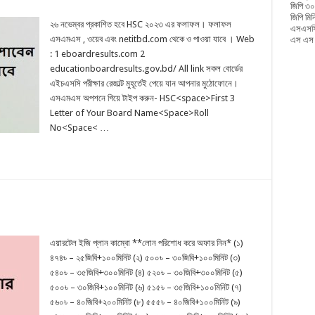
জিপি ৩০
জিপি মি
২৬ নভেম্বর প্রকাশিত হবে HSC ২০২৩ এর ফলাফল। ফলাফল
এসএসসি
এসএমএস , ওয়েব এবং netitbd.com থেকে ও পাওয়া যাবে । Web
এস এস স
: 1 eboardresults.com 2
educationboardresults.gov.bd/ All link সকল বোর্ডের
এইচএসসি পরীক্ষার রেজাল্ট মুহূর্তেই পেয়ে যান আপনার মুঠোফোনে।
এসএমএস অপশনে গিয়ে টাইপ করুন- HSC<space>First 3
Letter of Your Board Name<Space>Roll
No<Space< …
এয়ারটেল ইজি প্লান কাম্বো **লোন পরিশোধ করে অফার নিন* (১)
৪৭৪৳ – ২৫জিবি+১০০মিনিট (২) ৫০০৳ – ৩০জিবি+১০০মিনিট (৩)
৫৪০৳ – ৩৫জিবি+৩০০মিনিট (৪) ৫২০৳ – ৩০জিবি+৩০০মিনিট (৫)
৫০০৳ – ৩০জিবি+১০০মিনিট (৬) ৫১৫৳ – ৩৫জিবি+১০০মিনিট (৭)
৫৬০৳ – ৪০জিবি+২০০মিনিট (৮) ৫৫৫৳ – ৪০জিবি+১০০মিনিট (৯)