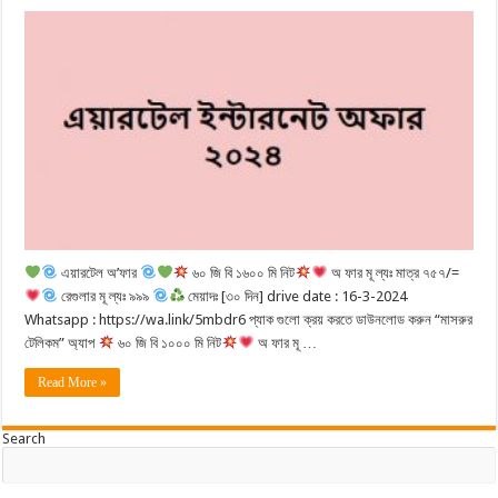
এয়ারটেল অ’ফার
৬০ জি বি ১৬০০ মি নিট
অ ফার মূ ল্যঃ মাত্র ৭৫৭/=
রেগুলার মূ ল্যঃ ৯৯৯
মেয়াদঃ [৩০ দিন] drive date : 16-3-2024
Whatsapp : https://wa.link/5mbdr6 প্যাক গুলো ক্রয় করতে ডাউনলোড করুন “মাসরুর
টেলিকম” অ্যাপ
৬০ জি বি ১০০০ মি নিট
অ ফার মূ …
Read More »
Search