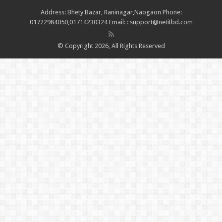
Address: Bhety Bazar, Raninagar,Naogaon Phone:
01722984050,01714230324 Email: : support@netitbd.com
© Copyright 2026, All Rights Reserved