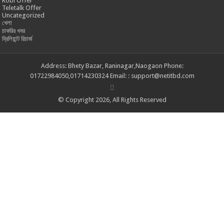
Robi Offer
Teletalk Offer
Uncategorized
খেলা
চাকরির খবর
ব্রিলিয়ান্ট রিচার্জ
Address: Bhety Bazar, Raninagar,Naogaon Phone:
01722984050,01714230324 Email: : support@netitbd.com
© Copyright 2026, All Rights Reserved