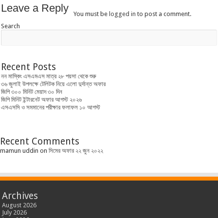
Leave a Reply
You must be
logged in
to post a comment.
Search
Recent Posts
নন মাস্কিং এসএমএস মাত্র ২৮ পয়সা থেকে শুরু
৩৬ জুলাই উপলক্ষে টেলিটক নিয়ে এলো দুর্দান্ত অফার
জিপি ৩০০ মিনিট মেয়াদ ৩০ দিন
জিপি মিনিট ইন্টারনেট অফার আগস্ট ২০২৬
এসএসসি ও সমমানের পরীক্ষার ফলাফল ১০ আগস্ট
Recent Comments
mamun uddin
on
সিমের অফার ২২ জুন ২০২২
Archives
August 2026
July 2026