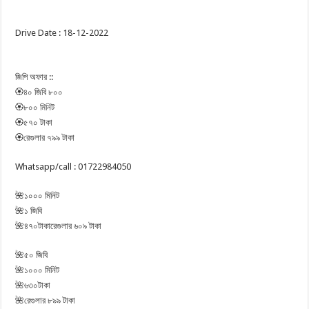
Drive Date : 18-12-2022
জিপি অফার ::
🏵️৪০ জিবি ৮০০
🏵️৮০০ মিনিট
🏵️৫৭০ টাকা
🏵️রেগুলার ৭৯৯ টাকা
Whatsapp/call : 01722984050
🌺১০০০ মিনিট
🌺১ জিবি
🌺৪৭০টাকারেগুলার ৬০৯ টাকা
🌺৫০ জিবি
🌺১০০০ মিনিট
🌺৬৩০টাকা
🌺রেগুলার ৮৯৯ টাকা