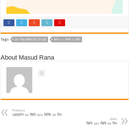
Tags
GP 700 MINUTE 30 GB
জিপি ৭০০ মিনিট ৩৫ জিবি
About Masud Rana
Previous
এয়ারটেল ৩০ জিবি ৩০০ মিনিট ৩০ দিন
Next
জিপি ১৫০ জিবি ৩০ ‍দিন