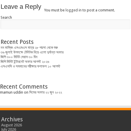
Leave a Reply
You must be
logged in
to post a comment.
Search
Recent Posts
নন মাস্কিং এসএমএস মাত্র ২৮ পয়সা থেকে শুরু
৩৬ জুলাই উপলক্ষে টেলিটক নিয়ে এলো দুর্দান্ত অফার
জিপি ৩০০ মিনিট মেয়াদ ৩০ দিন
জিপি মিনিট ইন্টারনেট অফার আগস্ট ২০২৬
এসএসসি ও সমমানের পরীক্ষার ফলাফল ১০ আগস্ট
Recent Comments
mamun uddin
on
সিমের অফার ২২ জুন ২০২২
Archives
August 2026
July 2026