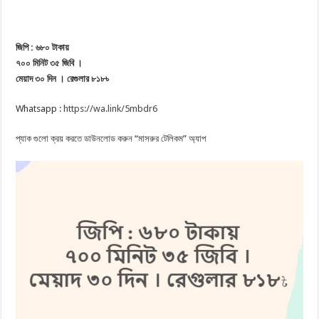
জিপি : ৬৮০ টাকায়
৭০০ মিনিট ৩৫ জিবি ।
মেয়াদ ৩০ দিন । রেগুলার ৮১৮৳
Whatsapp :
https://wa.link/5mbdr6
প্যাক গুলো ক্রয় করতে ডাউনলোড করুন “মাসরুর টেলিকম” অ্যাপ