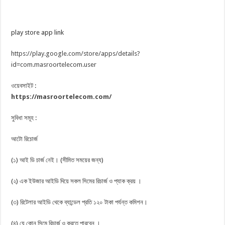
play store app link
https://play.google.com/store/apps/details?
id=com.masroortelecom.user
ওয়েবসাইট :
https://masroortelecom.com/
সুবিধা সমূহ :
আটো রিচোর্জ
(১) আই ডি চার্জ নেই। (সীমিত সময়ের জন্য)
(২) এক ইউজার আইডি দিয়ে সকল সিমের রিচার্জ ও প্যাক ক্রয় ।
(৩) রিটেলার আইডি থেকে ব্যান্ডেল প্রতি ১২০ টাকা পর্যন্ত কমিশন।
(৪) যে কোন সিমে রিচার্জ ও করতে পারবেন ।