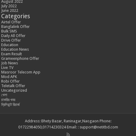
August 2022
July 2022
June 2022
Categories
Airtel Offer
Banglalink Offer
Bulk SMS
Daily All Offer
Drive Offer
Education
Education News
Exam Result
Grameenphone Offer
Job News
Live TV
Masroor Telecom App
Mod APK
Robi Offer
Teletalk Offer
Uncategorized
খেলা
চাকরির খবর
ব্রিলিয়ান্ট রিচার্জ
Address: Bhety Bazar, Raninagar,Naogaon Phone:
01722984050,01714230324 Email: : support@netitbd.com