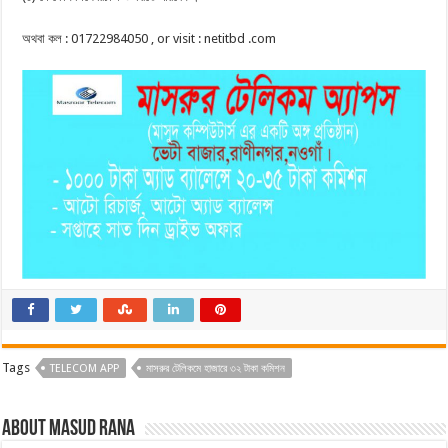
অথবা কল : 01722984050 , or visit : netitbd .com
Tags
TELECOM APP
মাসরুর টেলিকমে হাজারে ৩২ টাকা কমিশন
About Masud Rana