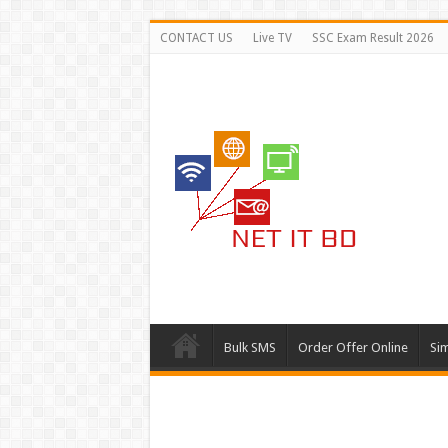
CONTACT US
Live TV
SSC Exam Result 2026
Bulk SMS
Order Offer Online
Si