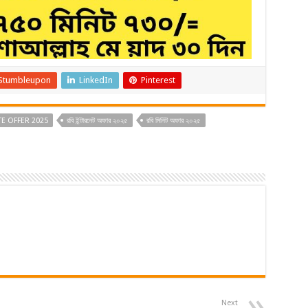
Stumbleupon
LinkedIn
Pinterest
E OFFER 2025
রবি ইন্টারনেট অফার ২০২৫
রবি মিনিট অফার ২০২৫
Next