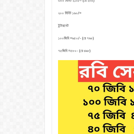
৩০০ মিনিট ২১০/= (রে ২০৫)
২০০ মিনিট ১৬০/=
ইন্টারনেট
১০০জিবি =৬৫০/- (রে ৭৯৮)
৭৫জিবি =৫৮০- (রে ৬৯৮)