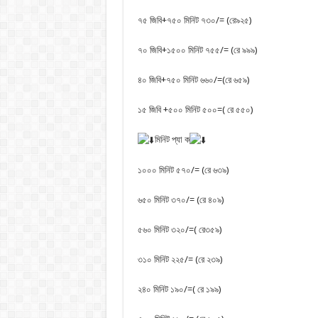
৭৫ জিবি+৭৫০ মিনিট ৭৩০/= (রে৯২৫)
৭০ জিবি+১৫০০ মিনিট ৭৫৫/= (রে ৯৯৯)
৪০ জিবি+৭৫০ মিনিট ৬৬০/=(রে ৬৫৯)
১৫ জিবি +৫০০ মিনিট ৫০০=( রে ৫৫০)
মিনিট প্যা ক
১০০০ মিনিট ৫৭০/= (রে ৬৩৯)
৬৫০ মিনিট ৩৭০/= (রে ৪০৯)
৫৬০ মিনিট ৩২০/=( রে৩৫৯)
৩১০ মিনিট ২২৫/= (রে ২৩৯)
২৪০ মিনিট ১৯০/=( রে ১৯৯)