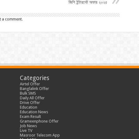
জিপি ইন্টারনেট অফার ২০২৫
t a comment.
Categories
Airtel Offer
Banglalink Offer
Bulk SMS
Daily All Offer
Drive Offer
Education
Education News
Exam Result
Grameenphone Offer
Job News
Live TV
Masroor Telecom App