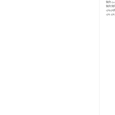
জিপি ৩০
জিপি মি
এসএসসি
এস এস স