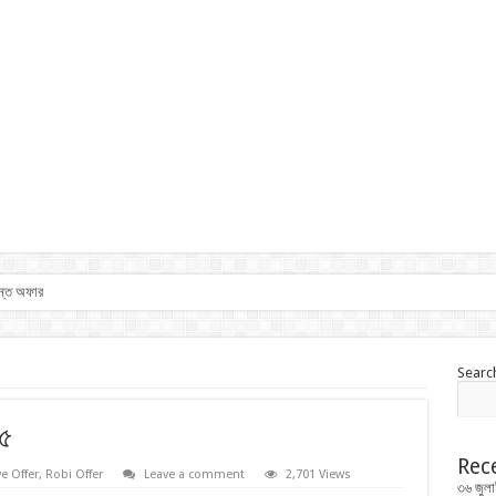
ান্ত অফার
Searc
২৫
Rec
ve Offer
,
Robi Offer
Leave a comment
2,701 Views
৩৬ জুলা