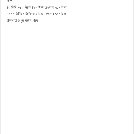
জিপি
৪০ জিবি ৭৫০ মিনিট ৪৯০ টাকা রেগুলার ৭১৯ টাকা
১০০০ মিনিট ১ জিবি ৪৫০ টাকা রেগুলার ৬০৯ টাকা
রাজশাহী রংপুর বিভাগ পাবে