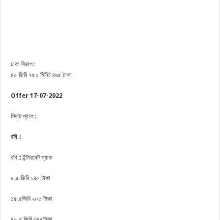
ঢাকা বিভাগ :
৪০ জিবি ৭৫০ মিনিট ৪৯৫ টাকা
Offer 17-07-2022
গিফট প্যাক :
রবি
::
রবি :: ইন্টারনেট প্যাক
৮.৫ জিবি ১৪৫ টাকা
১৫.৫জিবি ২০৫ টাকা
৪০.৫ জিবি ৩৪৫টাকা