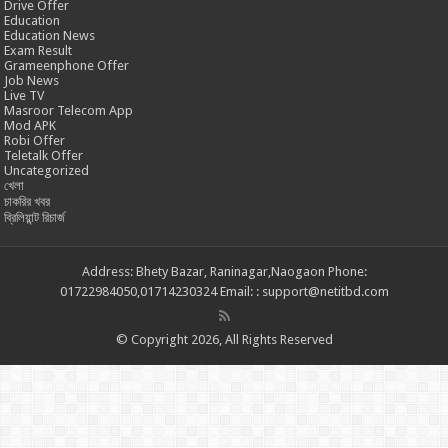
Drive Offer
Education
Education News
Exam Result
Grameenphone Offer
Job News
Live TV
Masroor Telecom App
Mod APK
Robi Offer
Teletalk Offer
Uncategorized
খেলা
চাকরির খবর
ব্রিলিয়ান্ট রিচার্জ
Address: Bhety Bazar, Raninagar,Naogaon Phone:
01722984050,01714230324 Email: : support@netitbd.com
© Copyright 2026, All Rights Reserved