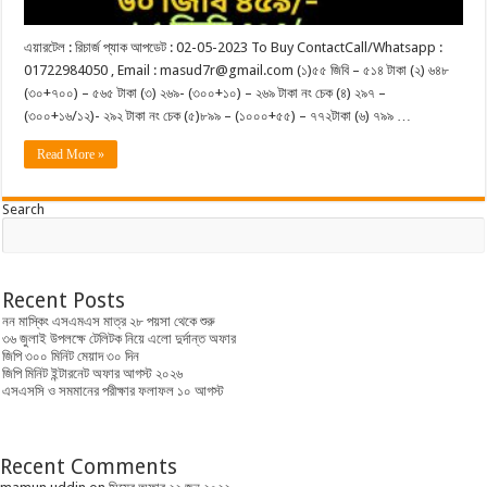
এয়ারটেল : রিচার্জ প্যাক আপডেট : 02-05-2023 To Buy ContactCall/Whatsapp :
01722984050 , Email : masud7r@gmail.com (১)৫৫ জিবি – ৫১৪ টাকা (২) ৬৪৮
(৩০+৭০০) – ৫৬৫ টাকা (৩) ২৬৯- (৩০০+১০) – ২৬৯ টাকা নং চেক (৪) ২৯৭ –
(৩০০+১৬/১২)- ২৯২ টাকা নং চেক (৫)৮৯৯ – (১০০০+৫৫) – ৭৭২টাকা (৬) ৭৯৯ …
Read More »
Search
Recent Posts
নন মাস্কিং এসএমএস মাত্র ২৮ পয়সা থেকে শুরু
৩৬ জুলাই উপলক্ষে টেলিটক নিয়ে এলো দুর্দান্ত অফার
জিপি ৩০০ মিনিট মেয়াদ ৩০ দিন
জিপি মিনিট ইন্টারনেট অফার আগস্ট ২০২৬
এসএসসি ও সমমানের পরীক্ষার ফলাফল ১০ আগস্ট
Recent Comments