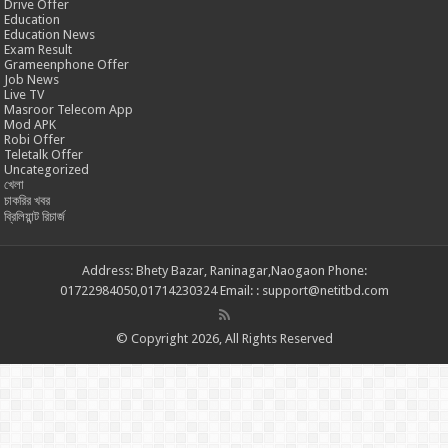
Drive Offer
Education
Education News
Exam Result
Grameenphone Offer
Job News
Live TV
Masroor Telecom App
Mod APK
Robi Offer
Teletalk Offer
Uncategorized
খেলা
চাকরির খবর
ব্রিলিয়ান্ট রিচার্জ
Address: Bhety Bazar, Raninagar,Naogaon Phone:
01722984050,01714230324 Email: : support@netitbd.com
© Copyright 2026, All Rights Reserved