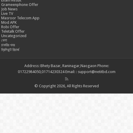
Exam Result
Grameenphone Offer
Job News
Live TV
Masroor Telecom App
Mod APK
Robi Offer
Teletalk Offer
Uncategorized
খেলা
চাকরির খবর
ব্রিলিয়ান্ট রিচার্জ
Address: Bhety Bazar, Raninagar,Naogaon Phone:
01722984050,01714230324 Email: : support@netitbd.com
© Copyright 2026, All Rights Reserved