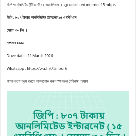
জিপি আনলিমিটেড ইন্টারনেট ১৫ এমবিপিএস । gp unlimited internet 15 mbps
জিপি : ৮০৭ টাকায় আনলিমিটেড ইন্টারনেট ১৫ এমবিপিএস
মেয়াদ ৩০ দিন ।
রেগুলার ৮৯৯৳
Drive date : 21 March 2026
Whatsapp :
https://wa.link/5mbdr6
প্যাক গুলো ক্রয় করতে ডাউনলোড করুন “মাসরুর টেলিকম” অ্যাপ