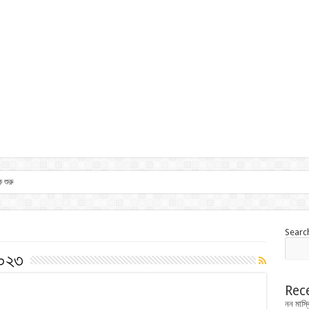
 শুরু
Searc
২০২৩
Rec
নন মাস্