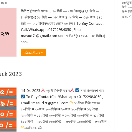
৩৬ জুলা
0
জিপি ৩০
জিপি :: ইন্টারনেট প্যাক(১) ৪০ জিবি — ৫৪৪ টাকা(২) ২৫ জিবি —
জিপি মি
এসএসসি
৪০৬টাকা(৩) ১৫ জিবি — ৩৬২ টাকা(৪) ৮ জিবি — ৩১৮ টাকা(৫) ৫
জিবি — ২৭৫ টাকাসবগুলোর মেয়াদ ৩০ দিন। To Buy Contact :
Call/Whatsapp : 01722984050 , Email :
masud7r@gmail.com মেয়াদ ৭ দিন *(১) ১৯১৳ – ২৫ জিবি(২)
১৬৩৳ …
Read More »
Pack 2023
14-04-2023
গ্রামীণ গিফট অফার
সারা বাংলাদেশ পাবে
To Buy ContactCall/Whatsapp : 01722984050 ,
Email : masud7r@gmail.com
৩০দিনের মিনিট প্যাকঃ
৫০মিনিট = ৫০টাকা ১০০মিনিট = ৯০টাকা ১৫০মিনিট = ১২০টাকা
২০০মিনিট = ১৫০টাকা ৩০০মিনিট = ১৯০টাকা ৩৫০মিনিট = ২১০টাকা
৪০০মিনিট = ২৩৫টাকা ৫০০মিনিট = ২৮৫টাকা ১০০০মিনিট = ৫৭০টাকা
৩০দিনের ডেটা …