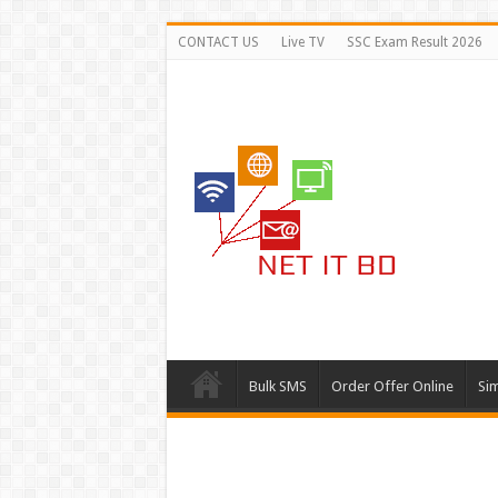
CONTACT US
Live TV
SSC Exam Result 2026
Bulk SMS
Order Offer Online
Si