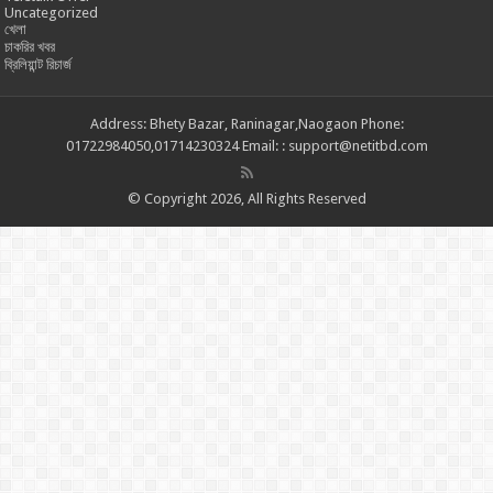
Uncategorized
খেলা
চাকরির খবর
ব্রিলিয়ান্ট রিচার্জ
Address: Bhety Bazar, Raninagar,Naogaon Phone:
01722984050,01714230324 Email: : support@netitbd.com
© Copyright 2026, All Rights Reserved