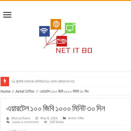
নন মাস্কিং এসএমএস মাত্র ২৮ পয়সা থেকে শুরু
৩৬ জুলাই উপলক্ষে টেলিটক নিয়ে এলো দুর্দান্ত অফার
Home
/
Airtel Offer
/
এয়ারটেল ১০০ জিবি ১০০০ মিনিট ৩০ দিন
এয়ারটেল ১০০ জিবি ১০০০ মিনিট ৩০ দিন
Masud Rana
May 8, 2026
Airtel Offer
Leave a comment
328 Views