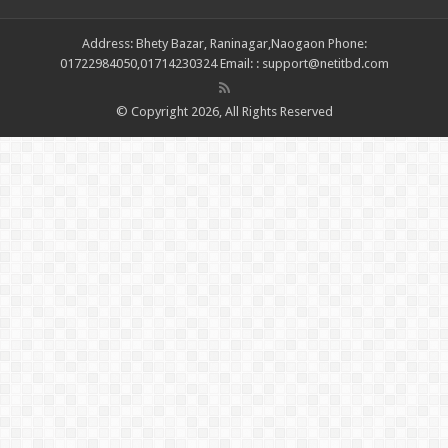
Address: Bhety Bazar, Raninagar,Naogaon Phone:
01722984050,01714230324 Email: : support@netitbd.com
© Copyright 2026, All Rights Reserved