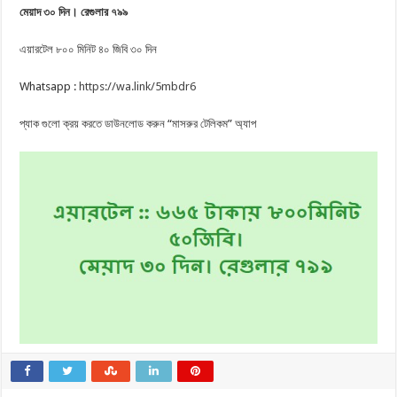
মেয়াদ ৩০ দিন। রেগুলার ৭৯৯
এয়ারটেল ৮০০ মিনিট ৪০ জিবি ৩০ দিন
Whatsapp :
https://wa.link/5mbdr6
প্যাক গুলো ক্রয় করতে ডাউনলোড করুন “মাসরুর টেলিকম” অ্যাপ