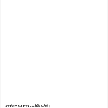
এয়ারটেল :: ৬৬৫ টাকায় ৮০০মিনিট ৫০জিবি।