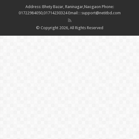
Address: Bhety Bazar, Raninagar,Naogaon Phone:
01722984050,01714230324 Email: : support@netitbd.com
© Copyright 2026, All Rights Reserved