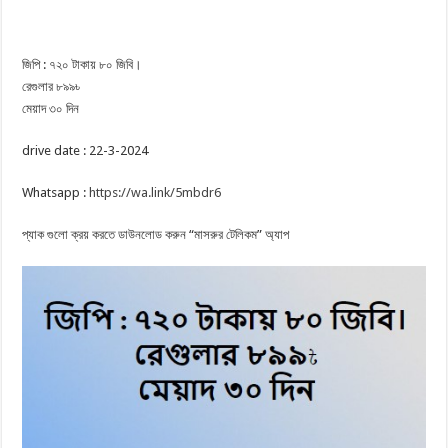
জিপি : ৭২০ টাকায় ৮০ জিবি।
রেগুলার ৮৯৯৳
মেয়াদ ৩০ দিন
drive date : 22-3-2024
Whatsapp :
https://wa.link/5mbdr6
প্যাক গুলো ক্রয় করতে ডাউনলোড করুন “মাসরুর টেলিকম” অ্যাপ