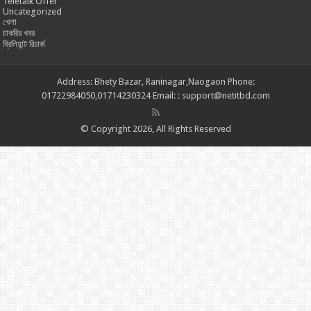
Teletalk Offer
Uncategorized
খেলা
চাকরির খবর
ব্রিলিয়ান্ট রিচার্জ
Address: Bhety Bazar, Raninagar,Naogaon Phone:
01722984050,01714230324 Email: : support@netitbd.com
© Copyright 2026, All Rights Reserved