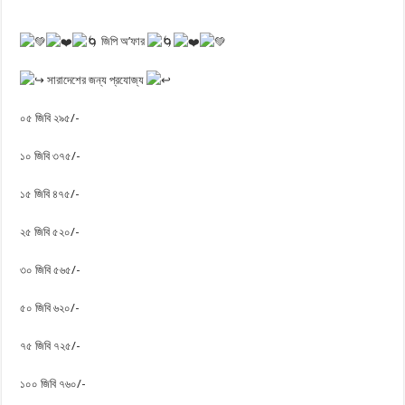
জিপি অ’ফার
সারাদেশের জন্য প্রযোজ্য
০৫ জিবি ২৯৫/-
১০ জিবি ৩৭৫/-
১৫ জিবি ৪৭৫/-
২৫ জিবি ৫২০/-
৩০ জিবি ৫৬৫/-
৫০ জিবি ৬২০/-
৭৫ জিবি ৭২৫/-
১০০ জিবি ৭৬০/-