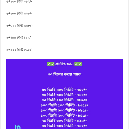
৫+১৫০ মিনিট ৩৮২/-
৫+২০০ মিনিট ৩৯৮/-
৫+৩০০ মিনিট ৪৩৮/-
৫+৪০০ মিনিট ৪৬৭/-
৫+৫০০ মিনিট ৫১০/-