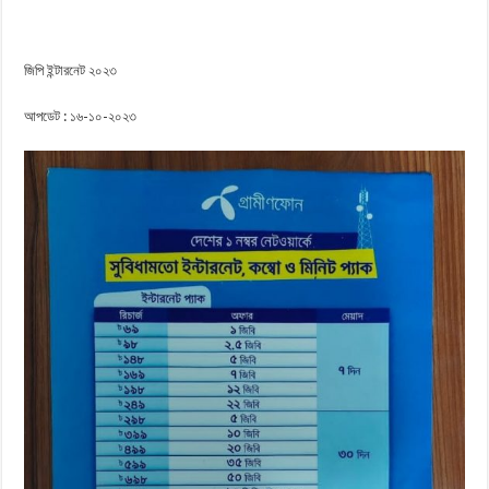
জিপি ইন্টারনেট ২০২৩
আপডেট : ১৬-১০-২০২৩