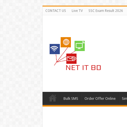
CONTACT US
Live TV
SSC Exam Result 2026
Bulk SMS
Order Offer Online
Si