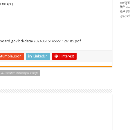
৩৬ জুলা
ে শুরু হবে।
জিপি ৩০
জিপি মি
এসএসসি
onboard.gov.bd/data/20240815145651126185.pdf
Stumbleupon
LinkedIn
Pinterest
২৪-এর স্থগিত পারীক্ষাসমূহের সময়সূচি