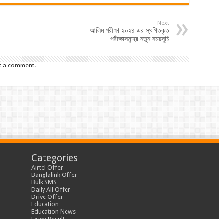
Next
আলিম পরীক্ষা ২০২৪ এর স্থগিতকৃত
পরীক্ষাসমূহের নতুন সময়সূচি
t a comment.
Categories
Airtel Offer
Banglalink Offer
Bulk SMS
Daily All Offer
Drive Offer
Education
Education News
Exam Result