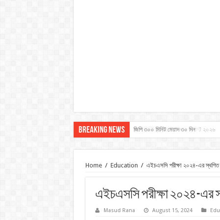
Breaking News
জিপি ৩০০ মিনিট মেয়াদ ৩০ দিন
জিপি মিনিট ইন্টারনেট অফার আগস্ট ২০২৬
Home
/
Education
/
এইচএসসি পরীক্ষা ২০২৪-এর স্থগিত পা
এইচএসসি পরীক্ষা ২০২৪-এর স্থ
Masud Rana
August 15, 2024
Edu