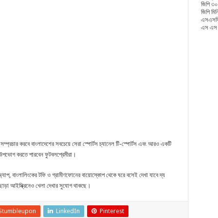
জিপি ৩০
জিপি মি
এসএসসি
এস এস স
সরি সম্প্রচার করবে বাংলাদেশের সবচেয়ে সেরা স্পোর্টস চ্যানেল টি-স্পোর্টস এবং আরও একটি
ও উপভোগ করতে পারবেন ফুটবলপ্রেমীরা।
ি অ্যাপ, বাংলালিংকের টফি ও গ্রামীণফোনের বায়োস্কোপ থেকে ঘরে বসেই দেখা যাবে দ্য
 ছাড়া আইস্ক্রিনেও খেলা দেখার সুযোগ থাকছে।
Stumbleupon
LinkedIn
Pinterest