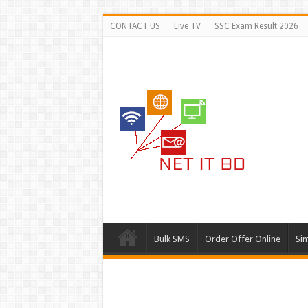
CONTACT US
Live TV
SSC Exam Result 2026
Bulk SMS
Order Offer Online
Si