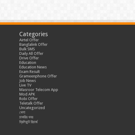
Categories
Airtel Offer
Banglalink Offer
Bulk SMS
Daily All Offer
Drive Offer
Education
Education News
Exam Result
Grameenphone Offer
Job News
Live TV
Masroor Telecom App
Mod APK
Robi Offer
Teletalk Offer
Uncategorized
খেলা
চাকরির খবর
ব্রিলিয়ান্ট রিচার্জ