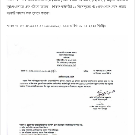
ব্যাংকগুলোতে চেক পাঠানো হয়েছে। শিক্ষক-কর্মচারীরা ১১ ডিসেম্বরের পর থেকে থেকে বেতন-ভাতার
সরকারি অংশের টাকা তুলতে পারবেন।
স্মারক নং- ৫৭.২৫.০০০০.০১১.০৬.০০১.২৪-১০৪ তারিখ: ১১-১২-২০২৫ খ্রিষ্টাব্দ।