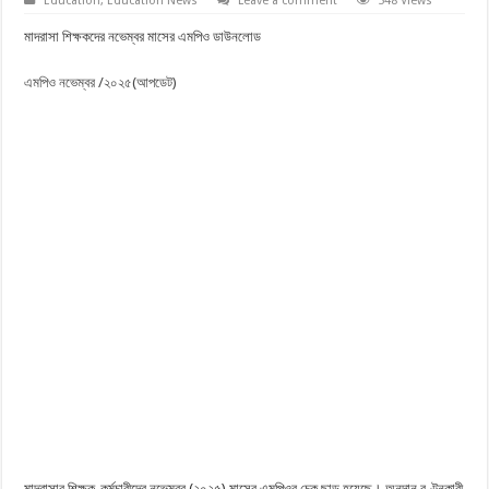
Education
,
Education News
Leave a comment
548 Views
মাদরাসা শিক্ষকদের নভেম্বর মাসের এমপিও ডাউনলোড
এমপিও নভেম্বর /২০২৫(আপডেট)
মাদরাসার শিক্ষক-কর্মচারীদের নভেম্বর (২০২৫) মাসের এমপিওর চেক ছাড় হয়েছে। অনুদান বণ্টনকারী