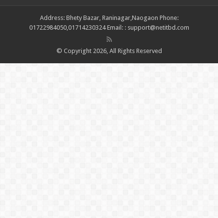
Address: Bhety Bazar, Raninagar,Naogaon Phone:
01722984050,01714230324 Email: : support@netitbd.com
© Copyright 2026, All Rights Reserved