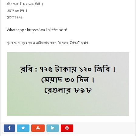
রবি : ৭২৫ টাকায় ১২০ জিবি ।
মেয়াদ ৩০ দিন ।
রেগুলার ৮৯৮
Whatsapp :
https://wa.link/5mbdr6
প্যাক গুলো ক্রয় করতে ডাউনলোড করুন “মাসরুর টেলিকম” অ্যাপ