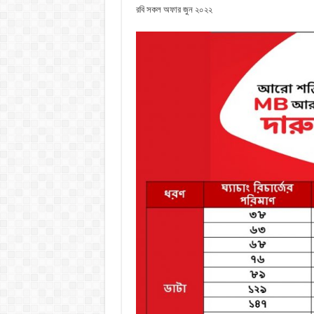
রবি সকল অফার জুন ২০২২