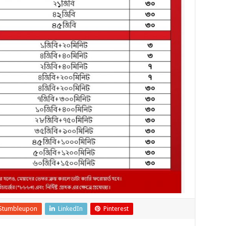
Stumbleupon
LinkedIn
Pinterest