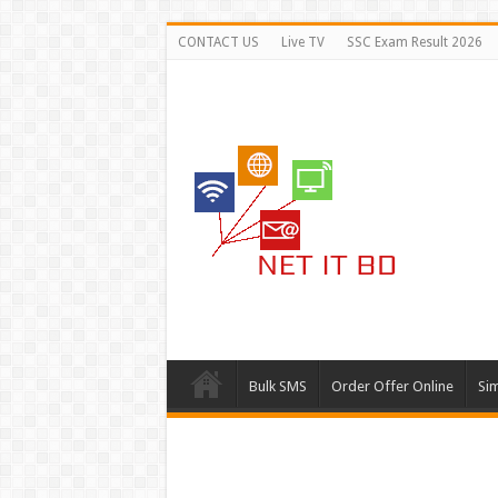
CONTACT US
Live TV
SSC Exam Result 2026
Bulk SMS
Order Offer Online
Si