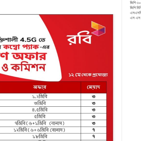
জিপি ৩০
জিপি মি
এসএসসি
এস এস স