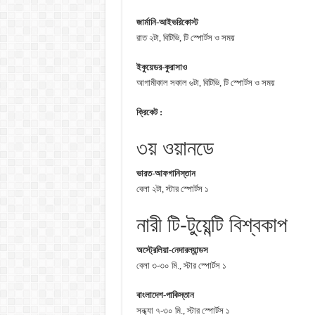
জার্মানি-আইভরিকোস্ট
রাত ২টা, বিটিভি, টি স্পোর্টস ও সময়
ইকুয়েডর-কুরাসাও
আগামীকাল সকাল ৬টা, বিটিভি, টি স্পোর্টস ও সময়
ক্রিকেট :
৩য় ওয়ানডে
ভারত-আফগানিস্তান
বেলা ২টা, স্টার স্পোর্টস ১
নারী টি-টুয়েন্টি বিশ্বকাপ
অস্ট্রেলিয়া-নেদারল্যান্ডস
বেলা ৩-৩০ মি., স্টার স্পোর্টস ১
বাংলাদেশ-পাকিস্তান
সন্ধ্যা ৭-৩০ মি., স্টার স্পোর্টস ১