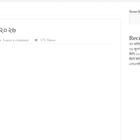
Searc
 ২০২৬
Rece
Leave a comment
175 Views
নন মাস্
৩৬ জুলা
জিপি ৩০
জিপি মি
এসএসসি