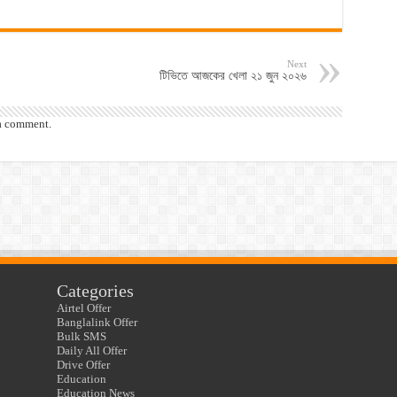
Next
টিভিতে আজকের খেলা ২১ জুন ২০২৬
a comment.
Categories
Airtel Offer
Banglalink Offer
Bulk SMS
Daily All Offer
Drive Offer
Education
Education News