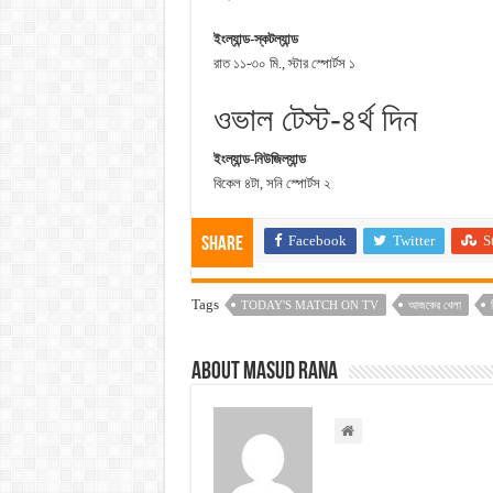
ইংল্যান্ড-স্কটল্যান্ড
রাত ১১-৩০ মি., স্টার স্পোর্টস ১
ওভাল টেস্ট-৪র্থ দিন
ইংল্যান্ড-নিউজিল্যান্ড
বিকেল ৪টা, সনি স্পোর্টস ২
Facebook
Twitter
S
Share
Tags
TODAY'S MATCH ON TV
আজকের খেলা
About Masud Rana