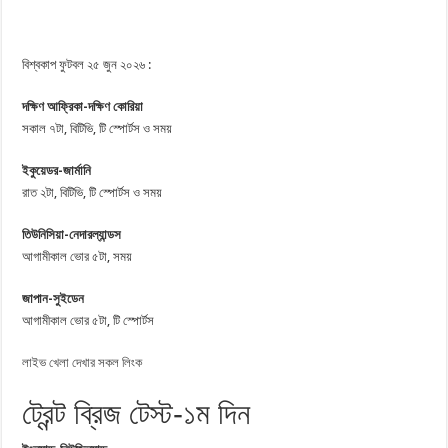
বিশ্বকাপ ফুটবল ২৫ জুন ২০২৬ :
দক্ষিণ আফ্রিকা-দক্ষিণ কোরিয়া
সকাল ৭টা, বিটিভি, টি স্পোর্টস ও সময়
ইকুয়েডর-জার্মানি
রাত ২টা, বিটিভি, টি স্পোর্টস ও সময়
তিউনিসিয়া-নেদারল্যান্ডস
আগামীকাল ভোর ৫টা, সময়
জাপান-সুইডেন
আগামীকাল ভোর ৫টা, টি স্পোর্টস
লাইভ খেলা দেখার সকল লিংক
ট্রেন্ট ব্রিজ টেস্ট-১ম দিন