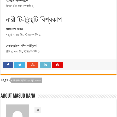
ইংল্যান্ড-নিউজিল্যান্ড
বিকেল ৪টা, সনি স্পোর্টস ২
নারী টি-টুয়েন্টি বিশ্বকাপ
বাংলাদেশ-ভারত
সন্ধ্যা ৭-৩০ মি., স্টার স্পোর্টস ১
নেদারল্যান্ডস-দক্ষিণ আফ্রিকা
রাত ১১-৩০ মি., স্টার স্পোর্টস ১
Tags
বিশ্বকাপ ফুটবল ২৫ জুন ২০২৬
About Masud Rana