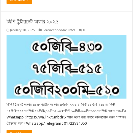
জিপি ইন্টারনেট অফার ২০২৫
January 18, 2025
Grameenphone Offer
0
জিপি ইন্টারনেট অফার ২০২৫ গ্রামীন অ ফার ২৫জিবি=৩৩০রে=গিপ্ট ৫০জিবি=৪৩০রে=গিপ্ট
৭৫জিবি=৫১৫রে=গিপ্ট ৫০জিবি২০০মি=৫১০রে=গিপ্ট ১০জিবি২০০মি=৩৩০রে=গিপ্ট মেয়াদ =৩০দিন
Whatsapp : https://wa.link/5mbdr6 প্যাক গুলো ক্রয় করতে ডাউনলোড করুন “মাসরুর
টেলিকম” অ্যাপ Whatsapp/Telegram : 01722984050