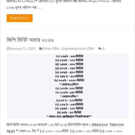
বিভাগ৪০+৮০০=৬২০/* রেগুলার ৮১৮ খুলনা বরিশাল পদ্মা বিভাগ৮০+১৬০০=৭৩০/- রেগুলার
১০৯৯ খুলনা বরিশাল পদ্মা …
Read More »
জিপি মিনিট অফার ২০২৬
January 11, 2025
Drive Offer
,
Grameenphone Offer
0
জিপি মিনিট অফার ২০২৬ আপডেট : ২৩ মার্চ ২০২৬ জিপি মিনিট প্যাক :: (Masroor Telecom
App) * মেয়াদ ৩০ দিন * (১) ১১১৳ – ১০০মিনিট (২) ১৩৯৳ – ১৫০মিনিট (৩) ১৭৬৳ – ২০০