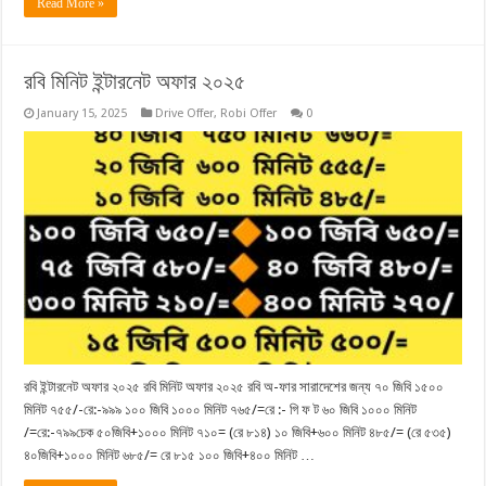
Read More »
রবি মিনিট ইন্টারনেট অফার ২০২৫
January 15, 2025
Drive Offer
,
Robi Offer
0
রবি ইন্টারনেট অফার ২০২৫ রবি মিনিট অফার ২০২৫ রবি অ-ফার সারাদেশের জন্য ৭০ জিবি ১৫০০
মিনিট ৭৫৫/-রে:-৯৯৯ ১০০ জিবি ১০০০ মিনিট ৭৬৫/=রে :- গি ফ ট ৬০ জিবি ১০০০ মিনিট
/=রে:-৭৯৯চেক ৫০জিবি+১০০০ মিনিট ৭১০= (রে ৮১৪) ১০ জিবি+৬০০ মিনিট ৪৮৫/= (রে ৫৩৫)
৪০জিবি+১০০০ মিনিট ৬৮৫/= রে ৮১৫ ১০০ জিবি+৪০০ মিনিট …