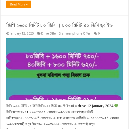
Read More »
জিপি ১৬০০ মিনিট ৮০ জিবি । ৮০০ মিনিট ৪০ জিবি ড্রাইভ
January 12, 2025
Drive Offer
,
Grameenphone Offer
0
জিপি ১৬০০ মিনিট ৮০ জিবি জিপি ৮০০ মিনিট ৪০ জিবি ড্রাইভ drive 12 January 2024
জিপি অ*ফার ৮০+১৬০০=৭১৫/- রেগুলার ১০৯৯ ঢাকা নারায়ণগঞ্জ নরসিংদী
মানিকগঞ্জ৪০+৮০০=৬১০/* রেগুলার ৮১৮ ঢাকা নারায়ণগঞ্জ নরসিংদী৮০+১৫০০=৬৮৫/- রেগুলার
১০৯৯ রাজশাহী রংপুর বিভাগ৪০+৮০০=৬০০/- রেগুলার ৮১৮ রাজশাহী রংপুর