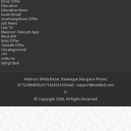
Drive Offer
Education
Education News
Exam Result
Grameenphone Offer
Job News
Live TV
Masroor Telecom App
Mod APK
Robi Offer
Teletalk Offer
Uncategorized
খেলা
চাকরির খবর
ব্রিলিয়ান্ট রিচার্জ
Address: Bhety Bazar, Raninagar,Naogaon Phone:
01722984050,01714230324 Email: : support@netitbd.com
© Copyright 2026, All Rights Reserved