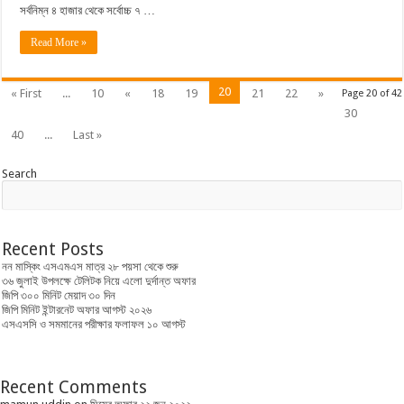
সর্বনিম্ন ৪ হাজার থেকে সর্বোচ্চ ৭ …
Read More »
20
« First
...
10
«
18
19
21
22
»
Page 20 of 42
30
40
...
Last »
Search
Recent Posts
নন মাস্কিং এসএমএস মাত্র ২৮ পয়সা থেকে শুরু
৩৬ জুলাই উপলক্ষে টেলিটক নিয়ে এলো দুর্দান্ত অফার
জিপি ৩০০ মিনিট মেয়াদ ৩০ দিন
জিপি মিনিট ইন্টারনেট অফার আগস্ট ২০২৬
এসএসসি ও সমমানের পরীক্ষার ফলাফল ১০ আগস্ট
Recent Comments