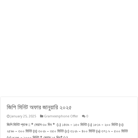
জিপি মিনিট অফার জানুয়ারি ২০২৫
January 25, 2025
Grameenphone Offer
0
জিপি মিনিট প্যাক :: * মেয়াদ ৩০ দিন * (১) ১৪৩৳ – ১৫০ মিনিট (২) ১৮১৳ – ২০০ মিনিট (৩)
২৫৯৳ – ৩০০ মিনিট (৪) ৩০২৳ – ৩৫০ মিনিট (৫) ৩১২৳ – ৪০০ মিনিট (৬) ৩৭১ ৳ – ৫০০ মিনিট
(৭) ৬২৬৳ – ১০০০ মিনিট * মেয়াদ ১৫ দিন* (১) …