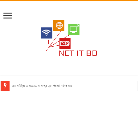
নন মাস্কিং এসএমএস মাত্র ২৮ পয়সা থেকে শুরু