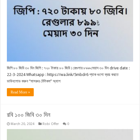
জিপি ৮০ জিবি ৩০ দিন জিপি : ৭২০ টাকায় ৮০ জিবি।রেগুলার ৮৯৯৳মেয়াদ ৩০ দিন drive date :
22-3-2024 Whatsapp : https://wa.link/5mbdr6 প্যাক গুলো ক্রয় করতে
ডাউনলোড করুন “মাসরুর টেলিকম” অ্যাপ
Read More »
রবি ১০০ জিবি ৩০ দিন
March 20, 2024
Robi Offer
0