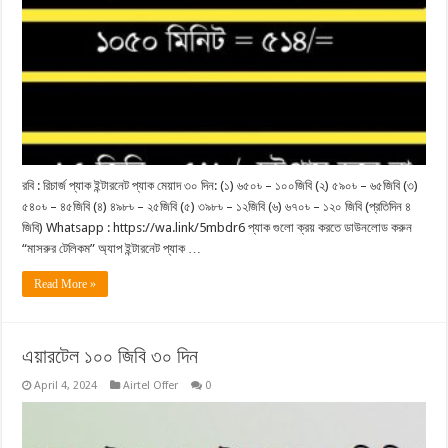
রবি : রিচার্জ প্যাক ইন্টারনেট প্যাক মেয়াদ ৩০ দিন: (১) ৬৫০৳ – ১০০জিবি (২) ৫৯০৳ – ৬৫জিবি (৩)
৫৪০৳ – ৪৫জিবি (৪) ৪৯৮৳ – ২৫জিবি (৫) ৩৯৮৳ – ১২জিবি (৬) ৬৭০৳ – ১২০ জিবি (প্রতিদিন ৪
জিবি) Whatsapp : https://wa.link/5mbdr6 প্যাক গুলো ক্রয় করতে ডাউনলোড করুন
“মাসরুর টেলিকম” অ্যাপ ইন্টারনেট প্যাক …
Read More »
এয়ারটেল ১০০ জিবি ৩০ দিন
April 4, 2024
Airtel Offer
0