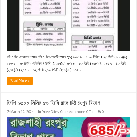
রবি ৭ দিন মেয়াদের প্যাক রবি ৭ দিন মেয়াদী প্যাক :(১) ২৩৫ ৳ – ৫০০ মিনিট + ২৫ জিবি (৩০৯)(২)
১৮৮ ৳ – ২৮ জিবি (প্রতিদিন ৪ জিবি) (২২৮)(৩) ১৮৯ ৳ – ৩৫ জিবি (২৩৮)(৪) ২১৫ ৳ – ৪৫ জিবি
(২৭৮)(৫) ২০১ ৳ – ১২ জিবি+২০০ মিনিট (২৪৯)(৬) ১০৫ ৳ …
Read More »
জিপি ১৬০০ মিনিট ৫০ জিবি রাজশাহী রংপুর বিভাগ
March 17, 2024
Drive Offer
,
Grameenphone Offer
0