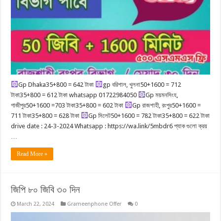
Gp Dhaka35+800 = 642 টাকা
gp বরিশাল, খুলনা50+1600 = 712
টাকা35+800 = 612 টাকা whatsapp 01722984050
Gp ময়মনসিংহ,
গাজীপুর50+1600 =703 টাকা35+800 = 602 টাকা
Gp রাজশাহী, রংপুর50+1600 =
711 টাকা35+800 = 628 টাকা
Gp সিলেট50+1600 = 782 টাকা35+800 = 622 টাকা
drive date : 24-3-2024 Whatsapp : https://wa.link/5mbdr6 প্যাক গুলো ক্রয়
…
Read More »
জিপি ৮০ জিবি ৩০ দিন
March 22, 2024
Grameenphone Offer
0