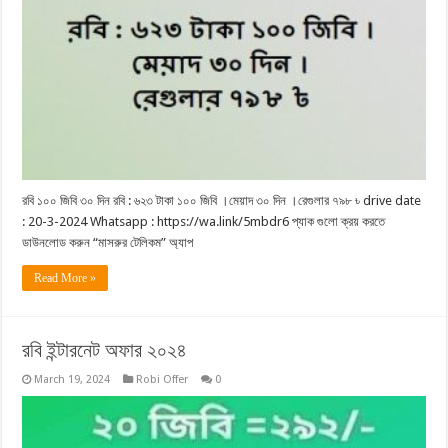
রবি ১০০ জিবি ৩০ দিন রবি : ৬২৩ টাকা ১০০ জিবি ।মেয়াদ ৩০ দিন ।রেগুলার ৭৯৮ ৳ drive date
: 20-3-2024 Whatsapp : https://wa.link/5mbdr6 প্যাক গুলো ক্রয় করতে
ডাউনলোড করুন “মাসরুর টেলিকম” অ্যাপ
Read More »
রবি ইন্টারনেট অফার ২০২৪
March 19, 2024
Robi Offer
0