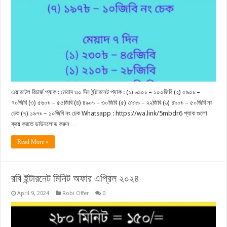
এয়ারটেল রিচার্জ প্যাক : মেয়াদ ৩০ দিন ইন্টারনেট প্যাক : (১) ৬১০৳ – ১০০জিবি (২) ৫৯০৳ –
৭০জিবি (৩) ৫৬০৳ – ৫৫জিবি (৪) ৪৯০৳ – ৩০জিবি (৫) ৩৯৯৳ – ২২জিবি (৬) ৪৯০৳ – ৫০জিবি নং
চেক (৭) ১৯৭৳ – ১০জিবি নং চেক Whatsapp : https://wa.link/5mbdr6 প্যাক গুলো
ক্রয় করতে ডাউনলোড করুন …
Read More »
রবি ইন্টারনেট মিনিট অফার এপ্রিল ২০২৪
April 9, 2024
Robi Offer
0