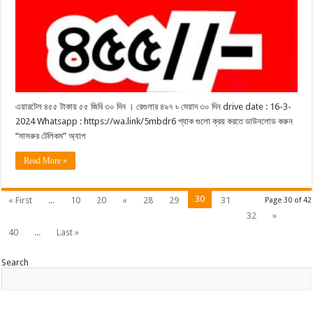
এয়ারটেল ৪৫৫ টাকায় ৫৫ জিবি ৩০ দিন । রেগুলার ৪৯৭ ৳ মেয়াদ ৩০ দিন drive date : 16-3-
2024 Whatsapp : https://wa.link/5mbdr6 প্যাক গুলো ক্রয় করতে ডাউনলোড করুন
“মাসরুর টেলিকম” অ্যাপ
Read More »
30
« First
...
10
20
«
28
29
31
Page 30 of 42
32
»
40
...
Last »
Search