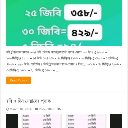
রবি ইন্টারনেট অফার ২০২৪ রবি : রিচার্জ প্যাকইন্টারনেট প্যাক মেয়াদ ৩০ দিন:(১) ৬৩০৳ –
১০০জিবি(২) ৫৮০৳ – ৬৫জিবি(৩) ৫২৩৳ – ৪৫জিবি(৪) ৪৯৮৳ – ২৫জিবি(৫) ৩৯৮৳ – ১২জিবি(৬)
৭৮০৳ – ১২০ জিবি (প্রতিদিন ৪ জিবি)ইন্টারনেট প্যাক মেয়াদ ৭ দিন:(১) ২৩৫৳ – ৪৫জিবি(২) ২২০৳ –
৩৫জিবি(৩) ১৯৩৳ – ২০ জিবি(৪) ১৬৮৳ – …
Read More »
রবি ৭ দিন মেয়াদের প্যাক
March 18, 2024
Robi Offer
0