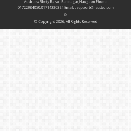
Address: Bhety Bazar, Raninagar,Naogaon Phone:
01722984050,01714230324 Email: : support@netitbd.com
© Copyright 2026, All Rights Reserved