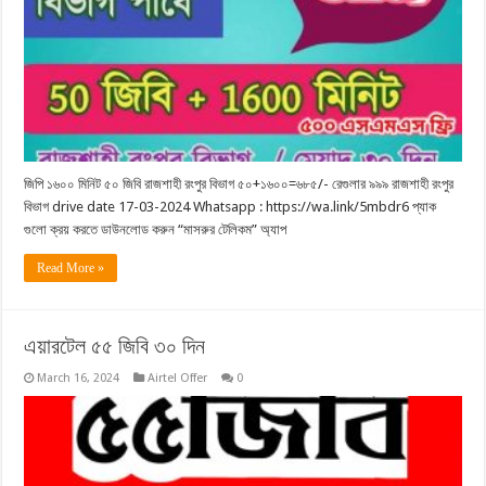
জিপি ১৬০০ মিনিট ৫০ জিবি রাজশাহী রংপুর বিভাগ ৫০+১৬০০=৬৮৫/- রেগুলার ৯৯৯ রাজশাহী রংপুর
বিভাগ drive date 17-03-2024 Whatsapp : https://wa.link/5mbdr6 প্যাক
গুলো ক্রয় করতে ডাউনলোড করুন “মাসরুর টেলিকম” অ্যাপ
Read More »
এয়ারটেল ৫৫ জিবি ৩০ দিন
March 16, 2024
Airtel Offer
0