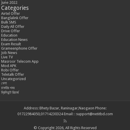
June 2022
Categories
Airtel Offer
Banglalink Offer
Bulk SMS
Daily All Offer
Drive Offer
Education
Education News
Exam Result
Grameenphone Offer
Job News
Live TV
Masroor Telecom App
Mod APK
Robi Offer
Teletalk Offer
Uncategorized
খেলা
চাকরির খবর
ব্রিলিয়ান্ট রিচার্জ
Address: Bhety Bazar, Raninagar,Naogaon Phone:
01722984050,01714230324 Email: : support@netitbd.com
© Copyright 2026, All Rights Reserved