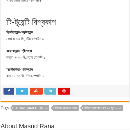
লাইভ খেলা দেখার সকল লিংক
টি-টুয়েন্টি বিশ্বকাপ
নিউজিল্যান্ড-স্কটল্যান্ড
বেলা ৩-৩০ মি., স্টার স্পোর্টস ১
আয়ারল্যান্ড-শ্রীলঙ্কা
সন্ধ্যা ৭-৩০ মি., স্টার স্পোর্টস ১
অস্ট্রেলিয়া-পাকিস্তান
রাত ১১-৩০ মি., স্টার স্পোর্টস ১
Tags
TODAY'S MATCH ON TV
টিভিতে আজকের খেলা
টিভিতে আজকের খেলা ২৩ জুন ২০২৬
About Masud Rana