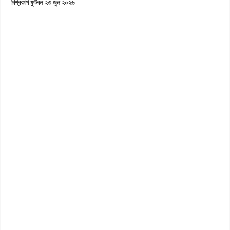
বিশ্বকাপ ফুটবল ২৩ জুন ২০২৬